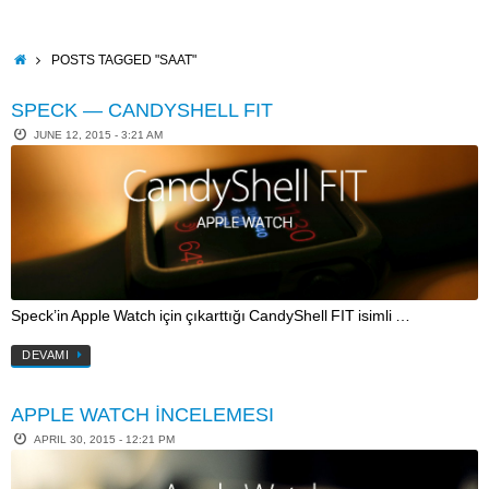
Skip
to
content
HOME
POSTS TAGGED "SAAT"
SPECK — CANDYSHELL FIT
JUNE 12, 2015 - 3:21 AM
Speck’in Apple Watch için çıkarttığı CandyShell FIT isimli …
DEVAMI
APPLE WATCH İNCELEMESI
APRIL 30, 2015 - 12:21 PM