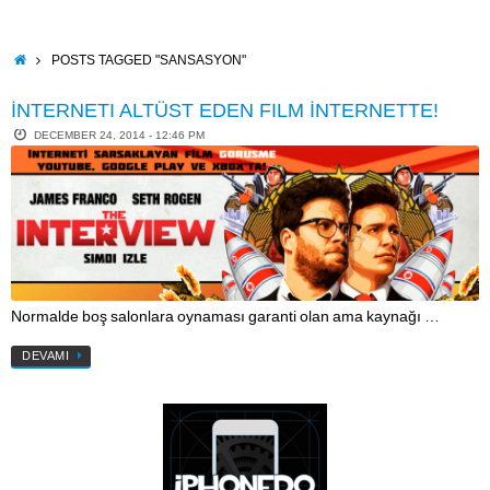
Skip
to
content
HOME
POSTS TAGGED "SANSASYON"
İNTERNETI ALTÜST EDEN FILM İNTERNETTE!
DECEMBER 24, 2014 - 12:46 PM
Normalde boş salonlara oynaması garanti olan ama kaynağı …
DEVAMI