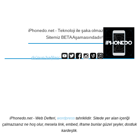
iPhonedo.net - Teknoloji ile şaka olmaz
Sitemiz BETA Aşamasındadır!
do'nun bağları
:
iPhonedo.net - Web Defteri,
wordpress
tahriklidir. Sitede yer alan içeriği
çalmazsanız ne hoş olur, mesela link, embed, iframe bunlar güzel şeyler, dostluk
kardeşlik.