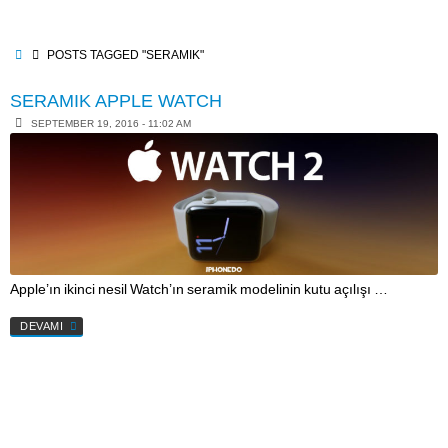
Skip
to
content
HOME
POSTS TAGGED "SERAMIK"
SERAMIK APPLE WATCH
SEPTEMBER 19, 2016 - 11:02 AM
Apple’ın ikinci nesil Watch’ın seramik modelinin kutu açılışı …
DEVAMI