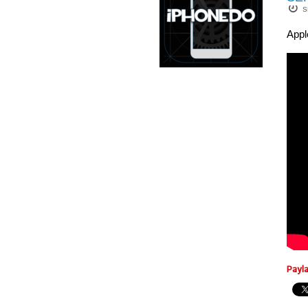
S
Apple
Payl