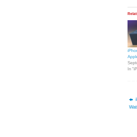
Rela
iPho
Appl
Sept
In "i
i
Wat