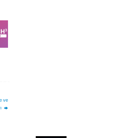
e ve
rı