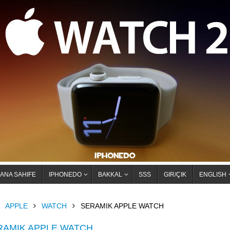
ANA SAHIFE
IPHONEDO
BAKKAL
SSS
GIR/ÇIK
ENGLISH
OME
APPLE
WATCH
SERAMIK APPLE WATCH
RAMIK APPLE WATCH