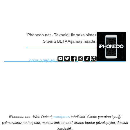
iPhonedo.net - Teknoloji ile şaka olmaz
Sitemiz BETA Aşamasındadır!
do'nun bağları
:
iPhonedo.net - Web Defteri,
wordpress
tahriklidir. Sitede yer alan içeriği
çalmazsanız ne hoş olur, mesela link, embed, iframe bunlar güzel şeyler, dostluk
kardeşlik.