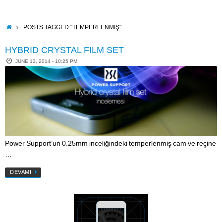
Skip
to
content
HOME
POSTS TAGGED "TEMPERLENMIŞ"
HYBRID CRYSTAL FILM SET
JUNE 13, 2014 - 10:25 PM
Power Support’un 0.25mm inceliğindeki temperlenmiş cam ve reçine
…
DEVAMI