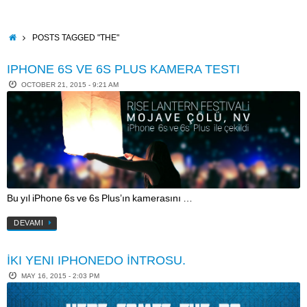
Skip
to
content
HOME
POSTS TAGGED "THE"
IPHONE 6S VE 6S PLUS KAMERA TESTI
OCTOBER 21, 2015 - 9:21 AM
Bu yıl iPhone 6s ve 6s Plus’ın kamerasını …
DEVAMI
İKI YENI IPHONEDO İNTROSU.
MAY 16, 2015 - 2:03 PM