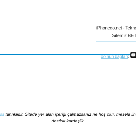
iPhonedo.net - Tekno
Sitemiz BE
do'nun bağları
:
ss
tahriklidir. Sitede yer alan içeriği çalmazsanız ne hoş olur, mesela li
dostluk kardeşlik.