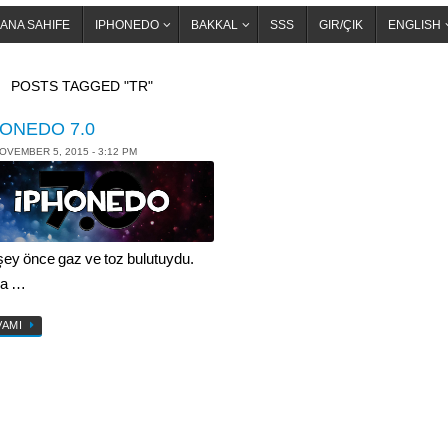
ANA SAHIFE
IPHONEDO
BAKKAL
SSS
GIR/ÇIK
ENGLISH
OME
POSTS TAGGED "TR"
HONEDO 7.0
OVEMBER 5, 2015 - 3:12 PM
şey önce gaz ve toz bulutuydu.
ra …
VAMI