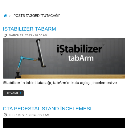
Skip
to
content
HOME
POSTS TAGGED "TUTACAĞI"
ISTABILIZER TABARM
MARCH 22, 2015 - 10:56 AM
iStabilizer’ın tablet tutacağı, tabArm’ın kutu açılışı, incelemesi ve …
DEVAMI
CTA PEDESTAL STAND İNCELEMESI
FEBRUARY 7, 2014 - 1:27 AM