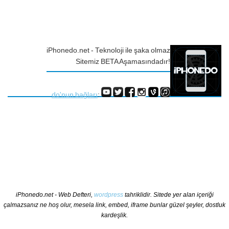
iPhonedo.net - Teknoloji ile şaka olmaz
Sitemiz BETA Aşamasındadır!
do'nun bağları
:
iPhonedo.net - Web Defteri,
wordpress
tahriklidir. Sitede yer alan içeriği
çalmazsanız ne hoş olur, mesela link, embed, iframe bunlar güzel şeyler, dostluk
kardeşlik.