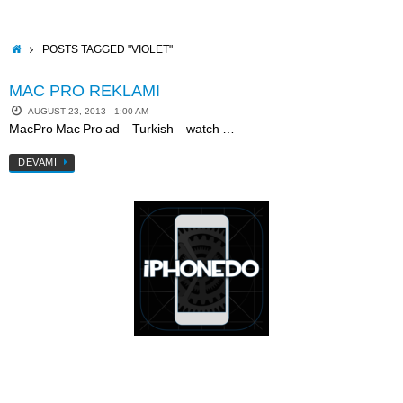
Skip
to
content
HOME
POSTS TAGGED "VIOLET"
MAC PRO REKLAMI
AUGUST 23, 2013 - 1:00 AM
MacPro Mac Pro ad – Turkish – watch …
DEVAMI