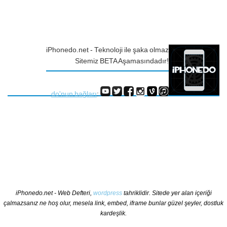
iPhonedo.net - Teknoloji ile şaka olmaz
Sitemiz BETA Aşamasındadır!
do'nun bağları
:
iPhonedo.net - Web Defteri,
wordpress
tahriklidir. Sitede yer alan içeriği
çalmazsanız ne hoş olur, mesela link, embed, iframe bunlar güzel şeyler, dostluk
kardeşlik.