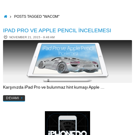
Skip
to
content
HOME
POSTS TAGGED "WACOM"
IPAD PRO VE APPLE PENCIL İNCELEMESI
NOVEMBER 21, 2015 - 9:48 AM
Karşınızda iPad Pro ve bulunmaz hint kumaşı Apple …
DEVAMI