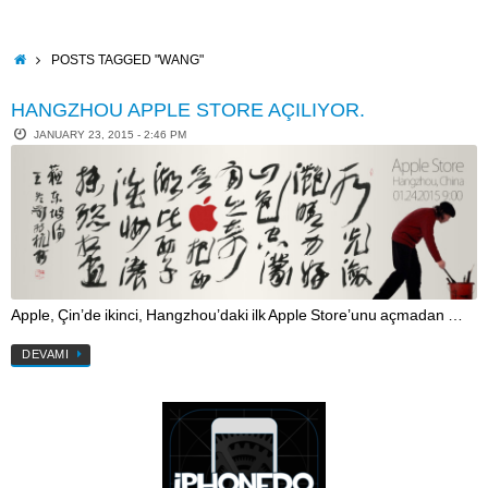
Skip
to
content
HOME
POSTS TAGGED "WANG"
HANGZHOU APPLE STORE AÇILIYOR.
JANUARY 23, 2015 - 2:46 PM
Apple, Çin’de ikinci, Hangzhou’daki ilk Apple Store’unu açmadan …
DEVAMI