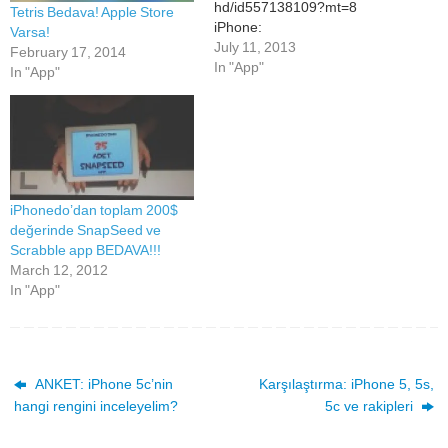
hd/id557138109?mt=8
Tetris Bedava! Apple Store
iPhone:
Varsa!
https://itunes.apple.com/tr/ap
July 11, 2013
February 17, 2014
p/angry-birds-star-
In "App"
In "App"
wars/id557137623?mt=8
iPhonedo’dan toplam 200$
değerinde SnapSeed ve
Scrabble app BEDAVA!!!
March 12, 2012
In "App"
ANKET: iPhone 5c’nin
Karşılaştırma: iPhone 5, 5s,
hangi rengini inceleyelim?
5c ve rakipleri