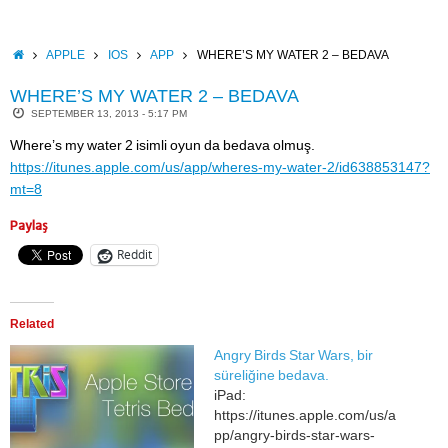
Skip
to
content
HOME
APPLE
IOS
APP
WHERE’S MY WATER 2 – BEDAVA
WHERE’S MY WATER 2 – BEDAVA
SEPTEMBER 13, 2013 - 5:17 PM
Where’s my water 2 isimli oyun da bedava olmuş.
https://itunes.apple.com/us/app/wheres-my-water-2/id638853147?
mt=8
Paylaş
Reddit
Related
Angry Birds Star Wars, bir
süreliğine bedava.
iPad:
https://itunes.apple.com/us/a
pp/angry-birds-star-wars-