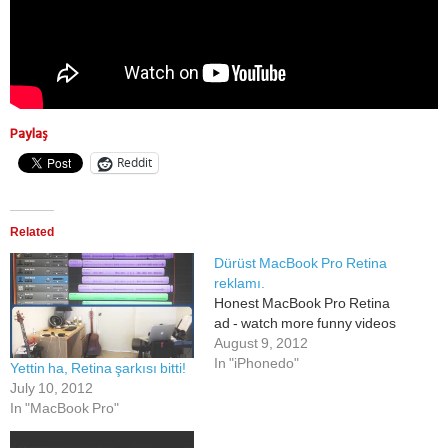
Paylaş
Reddit
Related
Dürüst MacBook Pro Retina
reklamı.
Honest MacBook Pro Retina
ad - watch more funny videos
August 9, 2012
In "iPhonedo"
Yettin ha, Retina şarkısı bitti!
July 10, 2012
In "MacBook Pro"