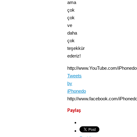
ama
çok
çok
ve
daha
çok
teşekkür
ederiz!
http://www.YouTube.com/iPhone
Tweets
by
iPhonedo
http://www.facebook.com/iPhoned
Paylaş