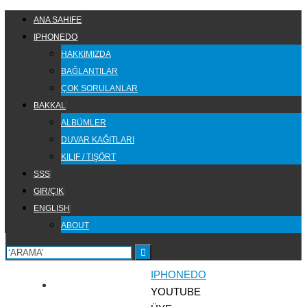
Skip
SKIP
ANA SAHIFE
to
TO
IPHONEDO
content
CONTENT
HAKKIMIZDA
BAĞLANTILAR
ÇOK SORULANLAR
BAKKAL
ALBÜMLER
DUVAR KAĞITLARI
KILIF / TIŞÖRT
SSS
GIR/ÇIK
ENGLISH
ABOUT
HOME
IPHONEDO
YOUTUBE