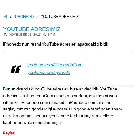
Skip
to
content
HOME
IPHONEDO
YOUTUBE ADRESIMIZ
YOUTUBE ADRESIMIZ
NOVEMBER 13, 2011 - 4:48 PM
iPhonedo’nun resmi YouTube adresleri aşağıdaki gibidir:
youtube.com/iPhonedoCom
youtube.com/ayfondo
Bunun dışındaki YouTube adresleri bize ait değildir. YouTube
adresimizin iPhonedoCom olmasının nedeni, eski resmi web
sitemizin iPhonedo.com olmasıdır. iPhonedo.com alan adı
sağlayıcımızın gönderdiği e-postaların google tarafından spam
olarak atanması sonucu yenilenme tarihini kaçırarak ellere
kaptırmamız ile sonuçlanmıştır.
Paylaş