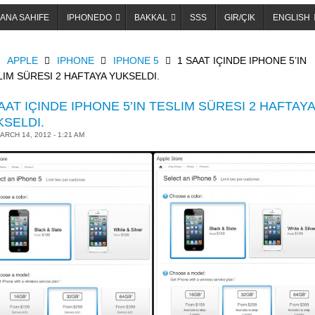
ANA SAHIFE
IPHONEDO
BAKKAL
SSS
GIR/ÇIK
ENGLISH
OME
APPLE
IPHONE
IPHONE 5
1 SAAT IÇINDE IPHONE 5’IN
LIM SÜRESI 2 HAFTAYA YUKSELDI.
AAT IÇINDE IPHONE 5’IN TESLIM SÜRESI 2 HAFTAYA
KSELDI.
ARCH 14, 2012 - 1:21 AM