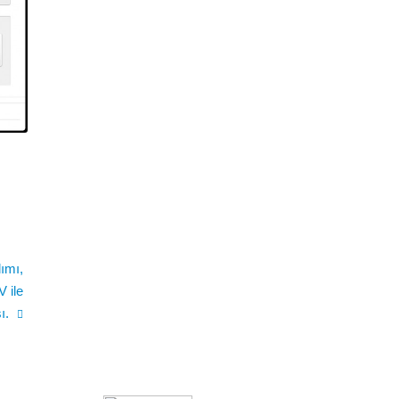
ımı,
 ile
ı.