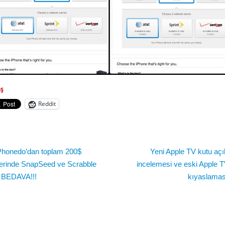
aş
Reddit
Phonedo’dan toplam 200$
Yeni Apple TV kutu açıl
erinde SnapSeed ve Scrabble
incelemesi ve eski Apple TV
 BEDAVA!!!
kıyaslamas