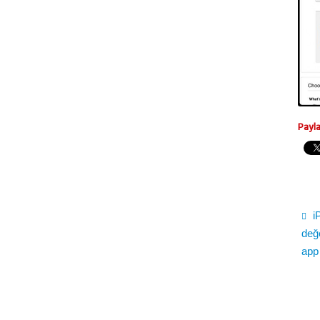
Payl
i
değ
app