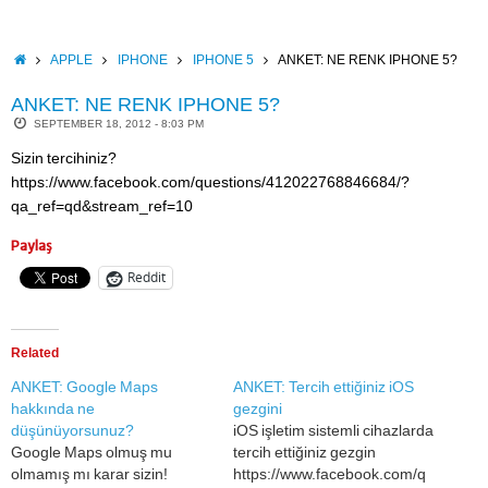
Skip
to
content
HOME
APPLE
IPHONE
IPHONE 5
ANKET: NE RENK IPHONE 5?
ANKET: NE RENK IPHONE 5?
SEPTEMBER 18, 2012 - 8:03 PM
Sizin tercihiniz?
https://www.facebook.com/questions/412022768846684/?
qa_ref=qd&stream_ref=10
Paylaş
Reddit
Related
ANKET: Google Maps
ANKET: Tercih ettiğiniz iOS
hakkında ne
gezgini
düşünüyorsunuz?
iOS işletim sistemli cihazlarda
Google Maps olmuş mu
tercih ettiğiniz gezgin
olmamış mı karar sizin!
https://www.facebook.com/q