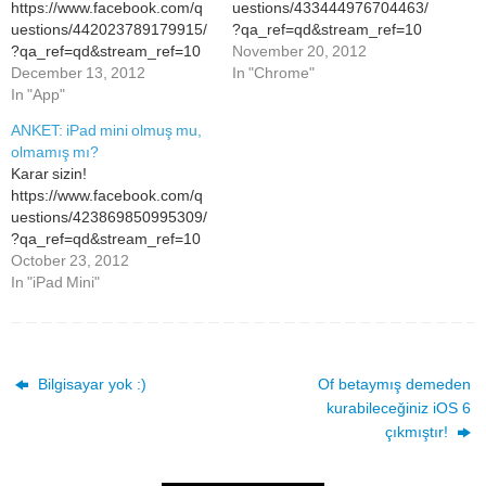
https://www.facebook.com/q
uestions/433444976704463/
uestions/442023789179915/
?qa_ref=qd&stream_ref=10
?qa_ref=qd&stream_ref=10
November 20, 2012
December 13, 2012
In "Chrome"
In "App"
ANKET: iPad mini olmuş mu,
olmamış mı?
Karar sizin!
https://www.facebook.com/q
uestions/423869850995309/
?qa_ref=qd&stream_ref=10
October 23, 2012
In "iPad Mini"
Bilgisayar yok :)
Of betaymış demeden
kurabileceğiniz iOS 6
çıkmıştır!