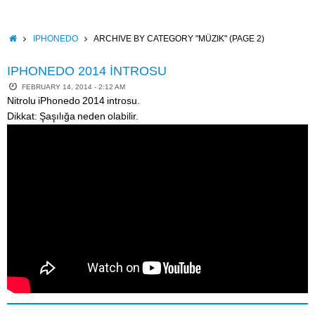
Skip
to
content
HOME
IPHONEDO
ARCHIVE BY CATEGORY "MÜZIK"
(PAGE 2)
IPHONEDO 2014 İNTROSU
FEBRUARY 14, 2014 - 2:12 AM
Nitrolu iPhonedo 2014 introsu.
Dikkat: Şaşılığa neden olabilir.