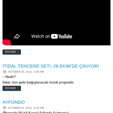
DEVAMI
İTIDAL TENCERE SETI, 29 EKIM’DE ÇIKIYOR!
OCTOBER 25, 2013 - 2:46 PM
– Nedir?
İtidal, tüm geliri bağışlanacak müzik projesidir.
DEVAMI
AYFONDO
OCTOBER 22, 2013 - 6:06 PM
iPhonedo Müzik Kanalı Ayfondo Açılmıştır!