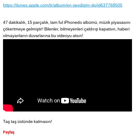
https://itunes.apple.com/tr/album/en-sevdigim-do/id637768505
47 dakikalık, 15 parçalık, tam ful iPhonedo albümü, müzik piyasasını
çökertmeye gelmiştir! Bilenler, bilmeyenleri çaldırıp kapatsın, haberi
olmayanların duvarlarına bu videoyu atsın!
Taş taş üstünde kalmasın!
Paylaş