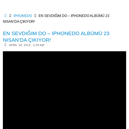
Skip
to
content
HOME
IPHONEDO
EN SEVDIĞIM DO – IPHONEDO ALBÜMÜ 23
NISAN’DA ÇIKIYOR!
EN SEVDIĞIM DO – IPHONEDO ALBÜMÜ 23
NISAN’DA ÇIKIYOR!
APRIL 18, 2013 - 2:35 AM