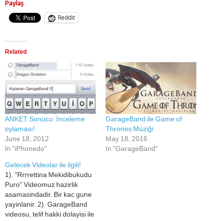
Paylaş
Reddit
Related
ANKET Sonucu: İnceleme
GarageBand ile Game of
oylaması!
Thrones Müziği
June 18, 2012
May 18, 2016
In "iPhonedo"
In "GarageBand"
Gelecek Videolar ile ilgili!
1). "Rrrrettina Mekidibukudu
Puro" Videomuz hazirlik
asamasindadir. Bir kac gune
yayinlanir. 2). GarageBand
videosu, telif hakki dolayisi ile