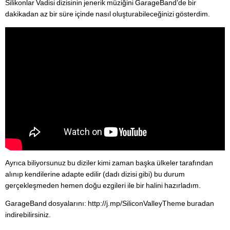
Silikonlar Vadisi dizisinin jenerik müziğini GarageBand’de bir
dakikadan az bir süre içinde nasıl oluşturabileceğinizi gösterdim.
Ayrıca biliyorsunuz bu diziler kimi zaman başka ülkeler tarafından
alınıp kendilerine adapte edilir (dadı dizisi gibi) bu durum
gerçekleşmeden hemen doğu ezgileri ile bir halini hazırladım.
GarageBand dosyalarını: http://j.mp/SiliconValleyTheme buradan
indirebilirsiniz.