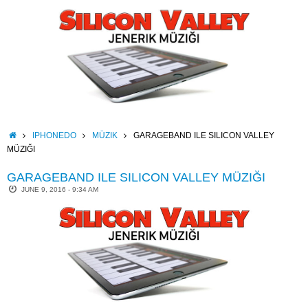
Skip
to
content
HOME
IPHONEDO
MÜZIK
GARAGEBAND ILE SILICON VALLEY
MÜZIĞI
GARAGEBAND ILE SILICON VALLEY MÜZIĞI
JUNE 9, 2016 - 9:34 AM