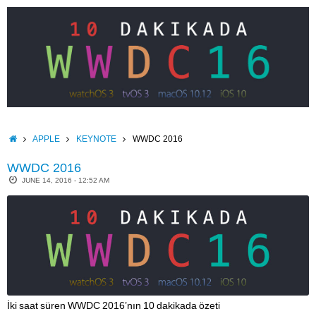
Skip
to
content
HOME
APPLE
KEYNOTE
WWDC 2016
WWDC 2016
JUNE 14, 2016 - 12:52 AM
İki saat süren WWDC 2016’nın 10 dakikada özeti