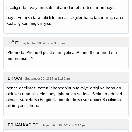
inceliğinden ve yumuşak hatlarından ötürü 6 sınır bir boyut.
boyut ve arka taraftaki kilot misali çizgiler hariç tasarım, şu ana
kadar çıkarılmış en iyisi.
YIĞIT
September 20, 2014 at 9:53 am
iPhonedo iPhone 6 plustan mı yoksa iPhone 6 dan mı daha
memnunsun ?
ERKAM
September 20, 2014 at 11:36 am
bence gecilmez. zaten iphonedo’nun tavsiye ettigi ve bana da
oldukca mantikli gelen sey: iphone’da sadece S olan modelleri
almak. yani 4s 5s 6s gibi 🙂 bende de 5s var ancak 6s cikinca
alirim yeni iphone.
ERHAN KAĞITCI
September 20, 2014 at 2:10 pm