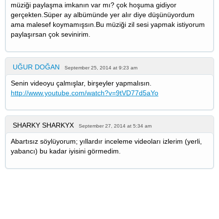
müziği paylaşma imkanın var mı? çok hoşuma gidiyor
gerçekten.Süper ay albümünde yer alır diye düşünüyordum
ama malesef koymamışsın.Bu müziği zil sesi yapmak istiyorum
paylaşırsan çok sevinirim.
UĞUR DOĞAN
September 25, 2014 at 9:23 am
Senin videoyu çalmışlar, birşeyler yapmalısın.
http://www.youtube.com/watch?v=9tVD77d5aYo
SHARKY SHARKYX
September 27, 2014 at 5:34 am
Abartısız söylüyorum; yıllardır inceleme videoları izlerim (yerli,
yabancı) bu kadar iyisini görmedim.