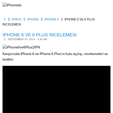
Skip
to
content
HOME
APPLE
IPHONE
IPHONE 6
IPHONE 6 VE 6 PLUS
İNCELEMESI
IPHONE 6 VE 6 PLUS İNCELEMESI
SEPTEMBER 20, 2014 - 5:41 AM
Karşınızda iPhone 6 ve iPhone 6 Plus’ın kutu açılışı, incelemeleri ve
testleri.