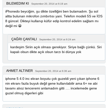
BILEMEDIM KI
September 20, 2014 at 6:19 am
iPhonedo beyciğim, şu dikte özelliğini ben bulamadım. Şu sol
altta bulunan mikrofon zımbırtısı yani. Telefon modeli 5S ve İOS
8 güncel. Dikteyi kullanıp küfür edip kontrol edelim sağlam mı
değil mi 😀
ÇAĞRI ÇANTALI
September 20, 2014 at 6:24 am
kardeşim Siriin açık olması gerekiyor. Siriye bağlı çünkü. Siri
kapalı olsun dikte açık olsun tarzı bi dünya yok
AHMET ALTINER
September 20, 2014 at 6:36 am
iphone 5 4.0 inc ekran boyutu çok guzeldi yeni çıkan iphone 6
nin ekranı fazla buyuk değil gene kullanılabilir ama 6+ ne abi
tavamı alıoz tenceremi anlamadım gitti …. incelemede gene
guzel olmuş digerleri gibi