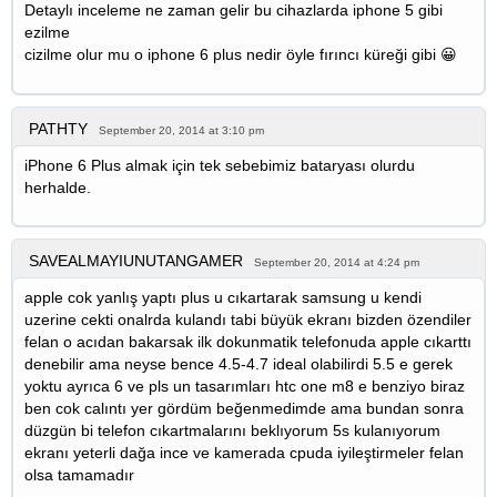
Detaylı inceleme ne zaman gelir bu cihazlarda iphone 5 gibi
ezilme
cizilme olur mu o iphone 6 plus nedir öyle fırıncı küreği gibi 😀
PATHTY
September 20, 2014 at 3:10 pm
iPhone 6 Plus almak için tek sebebimiz bataryası olurdu
herhalde.
SAVEALMAYIUNUTANGAMER
September 20, 2014 at 4:24 pm
apple cok yanlış yaptı plus u cıkartarak samsung u kendi
uzerine cekti onalrda kulandı tabi büyük ekranı bizden özendiler
felan o acıdan bakarsak ilk dokunmatik telefonuda apple cıkarttı
denebilir ama neyse bence 4.5-4.7 ideal olabilirdi 5.5 e gerek
yoktu ayrıca 6 ve pls un tasarımları htc one m8 e benziyo biraz
ben cok calıntı yer gördüm beğenmedimde ama bundan sonra
düzgün bi telefon cıkartmalarını beklıyorum 5s kulanıyorum
ekranı yeterli dağa ince ve kamerada cpuda iyileştirmeler felan
olsa tamamadır