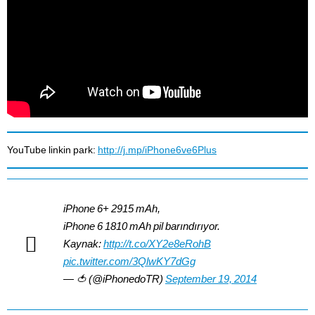
YouTube linkin park:
http://j.mp/iPhone6ve6Plus
iPhone 6+ 2915 mAh,
iPhone 6 1810 mAh pil barındırıyor.
Kaynak:
http://t.co/XY2e8eRohB
pic.twitter.com/3QlwKY7dGg
— 🍅 (@iPhonedoTR)
September 19, 2014