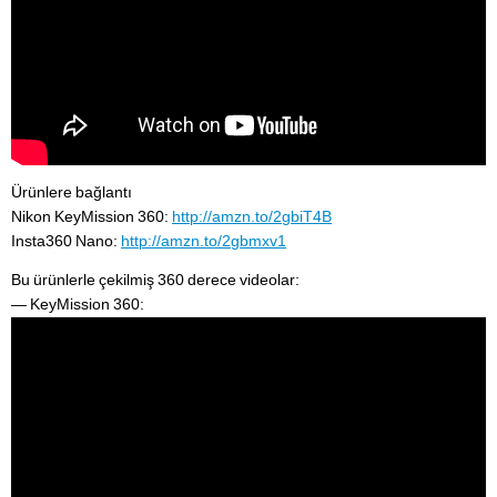
Ürünlere bağlantı
Nikon KeyMission 360:
http://amzn.to/2gbiT4B
Insta360 Nano:
http://amzn.to/2gbmxv1
Bu ürünlerle çekilmiş 360 derece videolar:
— KeyMission 360: