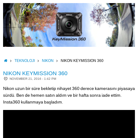
Skip
to
content
HOME
TEKNOLOJI
NIKON
NIKON KEYMISSION 360
NIKON KEYMISSION 360
NOVEMBER 21, 2016 - 1:42 PM
Nikon uzun bir süre bekletip nihayet 360 derece kamerasını piyasaya
sürdü. Ben de hemen satın aldım ve bir hafta sonra iade ettim.
Insta360 kullanmaya başladım.