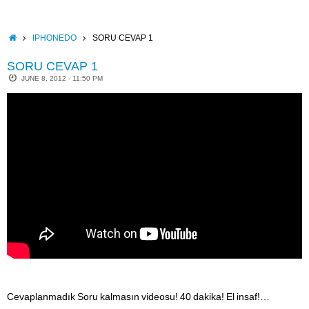
Skip
to
content
HOME
IPHONEDO
SORU CEVAP 1
SORU CEVAP 1
JUNE 8, 2012 - 11:50 PM
Cevaplanmadık Soru kalmasın videosu! 40 dakika! El insaf!…