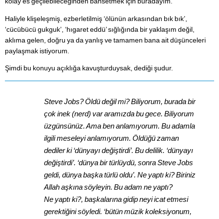
kolay es geçilebileceğinden bahsetmek için buradayım.
Haliyle klişeleşmiş, ezberletilmiş ‘ölünün arkasından bık bık’,
‘cücübücü gukguk’, ‘hıgaret eddü’ sığlığında bir yaklaşım değil,
aklıma gelen, doğru ya da yanlış ve tamamen bana ait düşünceleri
paylaşmak istiyorum.
Şimdi bu konuyu açıklığa kavuşturduysak, dediği şudur.
Steve Jobs? Öldü değil mi? Biliyorum, burada bir
çok inek (nerd) var aramızda bu gece. Biliyorum
üzgünsünüz. Ama ben anlamıyorum. Bu adamla
ilgili meseleyi anlamıyorum. Öldüğü zaman
dediler ki ‘dünyayı değiştirdi’. Bu delilik. ‘dünyayı
değiştirdi’. ‘dünya bir türlüydü, sonra Steve Jobs
geldi, dünya başka türlü oldu’. Ne yaptı ki? Biriniz
Allah aşkına söyleyin. Bu adam ne yaptı?
Ne yaptı ki?, başkalarına gidip neyi icat etmesi
gerektiğini söyledi. ‘bütün müzik koleksiyonum,