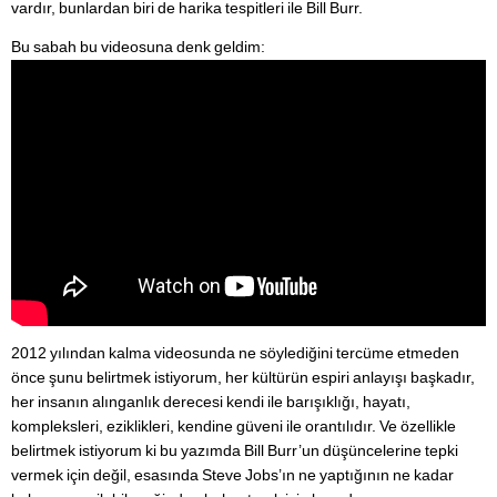
vardır, bunlardan biri de harika tespitleri ile Bill Burr.
Bu sabah bu videosuna denk geldim:
2012 yılından kalma videosunda ne söylediğini tercüme etmeden
önce şunu belirtmek istiyorum, her kültürün espiri anlayışı başkadır,
her insanın alınganlık derecesi kendi ile barışıklığı, hayatı,
kompleksleri, eziklikleri, kendine güveni ile orantılıdır. Ve özellikle
belirtmek istiyorum ki bu yazımda Bill Burr’un düşüncelerine tepki
vermek için değil, esasında Steve Jobs’ın ne yaptığının ne kadar