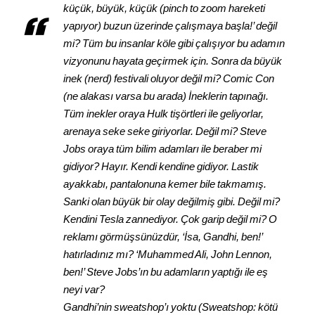
küçük, büyük, küçük (pinch to zoom hareketi
yapıyor) buzun üzerinde çalışmaya başla!’ değil
mi? Tüm bu insanlar köle gibi çalışıyor bu adamın
vizyonunu hayata geçirmek için. Sonra da büyük
inek (nerd) festivali oluyor değil mi? Comic Con
(ne alakası varsa bu arada) İneklerin tapınağı.
Tüm inekler oraya Hulk tişörtleri ile geliyorlar,
arenaya seke seke giriyorlar. Değil mi? Steve
Jobs oraya tüm bilim adamları ile beraber mi
gidiyor? Hayır. Kendi kendine gidiyor. Lastik
ayakkabı, pantalonuna kemer bile takmamış.
Sanki olan büyük bir olay değilmiş gibi. Değil mi?
Kendini Tesla zannediyor. Çok garip değil mi? O
reklamı görmüşsünüzdür, ‘İsa, Gandhi, ben!’
hatırladınız mı? ‘Muhammed Ali, John Lennon,
ben!’ Steve Jobs’ın bu adamların yaptığı ile eş
neyi var?
Gandhi’nin sweatshop’ı yoktu (Sweatshop: kötü