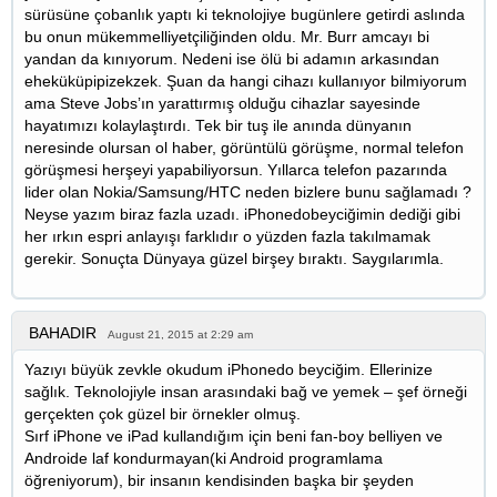
sürüsüne çobanlık yaptı ki teknolojiye bugünlere getirdi aslında
bu onun mükemmelliyetçiliğinden oldu. Mr. Burr amcayı bi
yandan da kınıyorum. Nedeni ise ölü bi adamın arkasından
eheküküpipizekzek. Şuan da hangi cihazı kullanıyor bilmiyorum
ama Steve Jobs’ın yarattırmış olduğu cihazlar sayesinde
hayatımızı kolaylaştırdı. Tek bir tuş ile anında dünyanın
neresinde olursan ol haber, görüntülü görüşme, normal telefon
görüşmesi herşeyi yapabiliyorsun. Yıllarca telefon pazarında
lider olan Nokia/Samsung/HTC neden bizlere bunu sağlamadı ?
Neyse yazım biraz fazla uzadı. iPhonedobeyciğimin dediği gibi
her ırkın espri anlayışı farklıdır o yüzden fazla takılmamak
gerekir. Sonuçta Dünyaya güzel birşey bıraktı. Saygılarımla.
BAHADIR
August 21, 2015 at 2:29 am
Yazıyı büyük zevkle okudum iPhonedo beyciğim. Ellerinize
sağlık. Teknolojiyle insan arasındaki bağ ve yemek – şef örneği
gerçekten çok güzel bir örnekler olmuş.
Sırf iPhone ve iPad kullandığım için beni fan-boy belliyen ve
Androide laf kondurmayan(ki Android programlama
öğreniyorum), bir insanın kendisinden başka bir şeyden