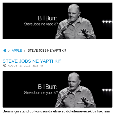
Skip
to
content
HOME
APPLE
STEVE JOBS NE YAPTI KI?
STEVE JOBS NE YAPTI KI?
AUGUST 17, 2015 - 2:02 PM
Benim için stand up konusunda eline su dökülemeyecek bir kaç isim