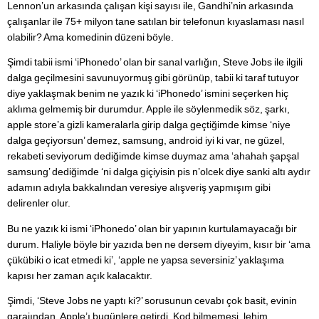
Lennon’un arkasında çalışan kişi sayısı ile, Gandhi’nin arkasında
çalışanlar ile 75+ milyon tane satılan bir telefonun kıyaslaması nasıl
olabilir? Ama komedinin düzeni böyle.
Şimdi tabii ismi ‘iPhonedo’ olan bir sanal varlığın, Steve Jobs ile ilgili
dalga geçilmesini savunuyormuş gibi görünüp, tabii ki taraf tutuyor
diye yaklaşmak benim ne yazık ki ‘iPhonedo’ ismini seçerken hiç
aklıma gelmemiş bir durumdur. Apple ile söylenmedik söz, şarkı,
apple store’a gizli kameralarla girip dalga geçtiğimde kimse ‘niye
dalga geçiyorsun’ demez, samsung, android iyi ki var, ne güzel,
rekabeti seviyorum dediğimde kimse duymaz ama ‘ahahah şapşal
samsung’ dediğimde ‘ni dalga giçiyisin pis n’olcek diye sanki altı aydır
adamın adıyla bakkalından veresiye alışveriş yapmışım gibi
delirenler olur.
Bu ne yazık ki ismi ‘iPhonedo’ olan bir yapının kurtulamayacağı bir
durum. Haliyle böyle bir yazıda ben ne dersem diyeyim, kısır bir ‘ama
çükübiki o icat etmedi ki’, ‘apple ne yapsa seversiniz’ yaklaşıma
kapısı her zaman açık kalacaktır.
Şimdi, ‘Steve Jobs ne yaptı ki?’ sorusunun cevabı çok basit, evinin
garajından, Apple’ı bugünlere getirdi. Kod bilmemesi, lehim