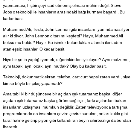
yapmaması, hiçbir şeyi icad etmemiş olması mühim değil. Steve
Jobs o teknoloji ile insanların arasındaki bağı kurmayı başardı. Bu
kadar basit.
Muhammed Ali, Tesla, John Lennon gibi insanların yanında nasıl yer
alır ki diyor. John Lennon gitarı mı keşfetti? Hayır, Muhammed Ali
boksu mu buldu? Hayır. Bu isimler bulundukları alanda ileri adım
atan eşsiz insanlar. O kadar basit.
Niye bir şefin yaptığı yemek, diğerinkinden iyi oluyor? Aynı malzeme,
aynı tabak, aynı ocak, aynı mutfak? Olay bu kadar basit.
Teknoloji, dokunmatik ekran, telefon, cart curt hepsi zaten vardı, niye
kimse böyle bir çıkış yapamadı?
Ama tabii ki bir düşünceye bir açıdan ışık tutarsanız başka, diğer
açıdan ışık tutarsanız başka görüneceği için, farkı açılardan bakan
insanların uzlaşması mümkün değildir. Zaten televizyonda tartışma
programlarında da insanlara çevire çevire sunulan, onları kukla gibi
taraf haline geitirip piyon gibi kullandıran beyin sihirbazlığı da bundan
ibarettir.