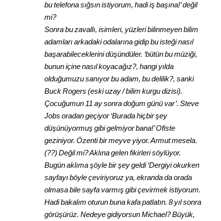
bu telefona sığsın istiyorum, hadi iş başına!’ değil
mi?
Sonra bu zavallı, isimleri, yüzleri bilinmeyen bilim
adamları arkadaki odalarına gidip bu isteği nasıl
başarabileceklerini düşündüler. ‘bütün bu müziği,
bunun içine nasıl koyacağız?, hangi yılda
olduğumuzu sanıyor bu adam, bu delilik?, sanki
Buck Rogers (eski uzay / bilim kurgu dizisi).
Çocuğumun 11 ay sonra doğum günü var’. Steve
Jobs oradan geçiyor ‘Burada hiçbir şey
düşünüyormuş gibi gelmiyor bana!’ Ofiste
geziniyor. Özenti bir meyve yiyor. Armut mesela.
(??) Değil mi? Aklına gelen fikirleri söylüyor.
Bugün aklıma şöyle bir şey geldi ‘Dergiyi okurken
sayfayı böyle çeviriyoruz ya, ekranda da orada
olmasa bile sayfa varmış gibi çevirmek istiyorum.
Hadi bakalım oturun buna kafa patlatın. 8 yıl sonra
görüşürüz. Nedeye gidiyorsun Michael? Büyük,