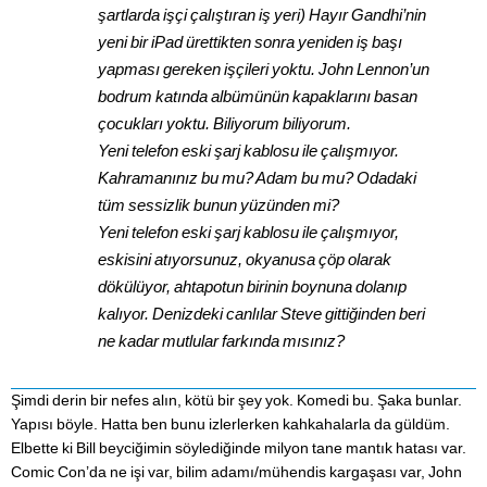
şartlarda işçi çalıştıran iş yeri) Hayır Gandhi’nin
yeni bir iPad ürettikten sonra yeniden iş başı
yapması gereken işçileri yoktu. John Lennon’un
bodrum katında albümünün kapaklarını basan
çocukları yoktu. Biliyorum biliyorum.
Yeni telefon eski şarj kablosu ile çalışmıyor.
Kahramanınız bu mu? Adam bu mu? Odadaki
tüm sessizlik bunun yüzünden mi?
Yeni telefon eski şarj kablosu ile çalışmıyor,
eskisini atıyorsunuz, okyanusa çöp olarak
dökülüyor, ahtapotun birinin boynuna dolanıp
kalıyor. Denizdeki canlılar Steve gittiğinden beri
ne kadar mutlular farkında mısınız?
Şimdi derin bir nefes alın, kötü bir şey yok. Komedi bu. Şaka bunlar.
Yapısı böyle. Hatta ben bunu izlerlerken kahkahalarla da güldüm.
Elbette ki Bill beyciğimin söylediğinde milyon tane mantık hatası var.
Comic Con’da ne işi var, bilim adamı/mühendis kargaşası var, John