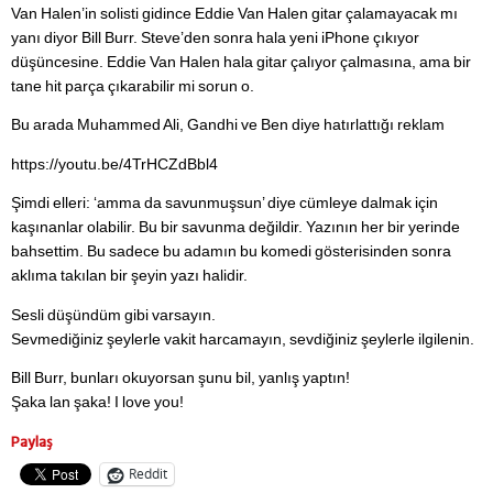
Van Halen’in solisti gidince Eddie Van Halen gitar çalamayacak mı
yanı diyor Bill Burr. Steve’den sonra hala yeni iPhone çıkıyor
düşüncesine. Eddie Van Halen hala gitar çalıyor çalmasına, ama bir
tane hit parça çıkarabilir mi sorun o.
Bu arada Muhammed Ali, Gandhi ve Ben diye hatırlattığı reklam
https://youtu.be/4TrHCZdBbl4
Şimdi elleri: ‘amma da savunmuşsun’ diye cümleye dalmak için
kaşınanlar olabilir. Bu bir savunma değildir. Yazının her bir yerinde
bahsettim. Bu sadece bu adamın bu komedi gösterisinden sonra
aklıma takılan bir şeyin yazı halidir.
Sesli düşündüm gibi varsayın.
Sevmediğiniz şeylerle vakit harcamayın, sevdiğiniz şeylerle ilgilenin.
Bill Burr, bunları okuyorsan şunu bil, yanlış yaptın!
Şaka lan şaka! I love you!
Paylaş
Reddit