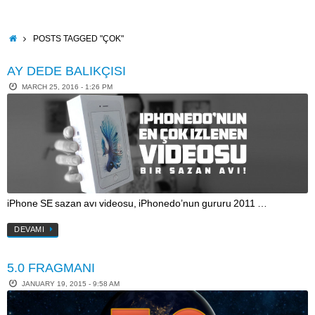
Skip
to
content
HOME
POSTS TAGGED "ÇOK"
AY DEDE BALIKÇISI
MARCH 25, 2016 - 1:26 PM
iPhone SE sazan avı videosu, iPhonedo’nun gururu 2011 …
DEVAMI
5.0 FRAGMANI
JANUARY 19, 2015 - 9:58 AM