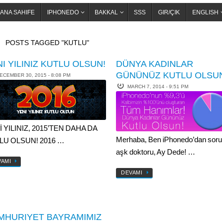
ANA SAHIFE
IPHONEDO
BAKKAL
SSS
GIR/ÇIK
ENGLISH
OME
POSTS TAGGED "KUTLU"
I YILINIZ KUTLU OLSUN!
DÜNYA KADINLAR
GÜNÜNÜZ KUTLU OLSU
ECEMBER 30, 2015 - 8:08 PM
MARCH 7, 2014 - 9:51 PM
 YILINIZ, 2015’TEN DAHA DA
Merhaba, Ben iPhonedo’dan sor
LU OLSUN! 2016 …
aşk doktoru, Ay Dede! …
VAMI
DEVAMI
MHURIYET BAYRAMIMIZ