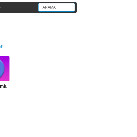
N!
umlu