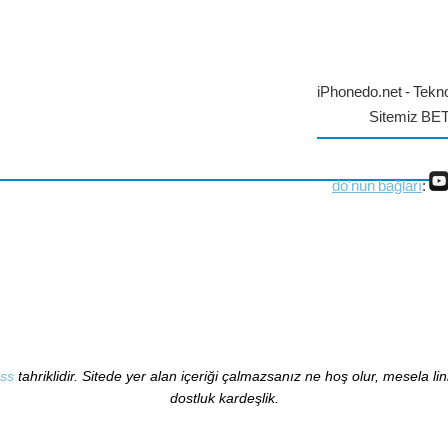
iPhonedo.net - Tekno
Sitemiz BE
do'nun bağları
:
ss
tahriklidir. Sitede yer alan içeriği çalmazsanız ne hoş olur, mesela li
dostluk kardeşlik.