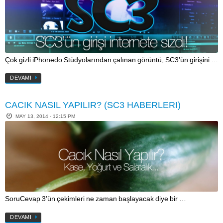
Çok gizli iPhonedo Stüdyolarından çalınan görüntü, SC3’ün girişini …
DEVAMI
CACIK NASIL YAPILIR? (SC3 HABERLERI)
MAY 13, 2014 - 12:15 PM
SoruCevap 3’ün çekimleri ne zaman başlayacak diye bir …
DEVAMI