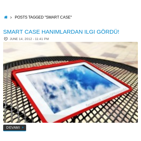
Skip
to
content
HOME
POSTS TAGGED "SMART CASE"
SMART CASE HANIMLARDAN ILGI GÖRDÜ!
JUNE 14, 2012 - 11:41 PM
DEVAMI