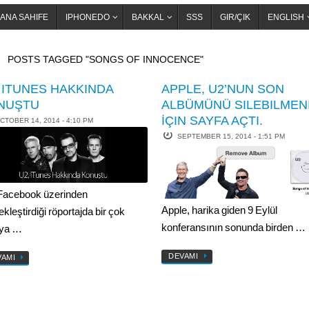
ANA SAHIFE
IPHONEDO
BAKKAL
SSS
GIR/ÇIK
ENGLISH
OME
POSTS TAGGED "SONGS OF INNOCENCE"
 ITUNES HAKKINDA
APPLE, U2’NUN SON
NUŞTU
ALBÜMÜNÜ SILEBILMEN
İÇIN SAYFA AÇTI.
CTOBER 14, 2014 - 4:10 PM
SEPTEMBER 15, 2014 - 1:51 PM
Facebook üzerinden
Apple, harika giden 9 Eylül
kleştirdiği röportajda bir çok
konferansının sonunda birden …
uya …
DEVAMI
VAMI