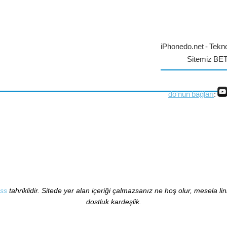
iPhonedo.net - Tekno
Sitemiz BE
do'nun bağları
:
ss
tahriklidir. Sitede yer alan içeriği çalmazsanız ne hoş olur, mesela li
dostluk kardeşlik.