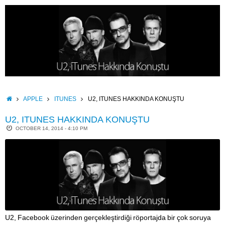
Skip
to
content
HOME
APPLE
ITUNES
U2, ITUNES HAKKINDA KONUŞTU
U2, ITUNES HAKKINDA KONUŞTU
OCTOBER 14, 2014 - 4:10 PM
U2, Facebook üzerinden gerçekleştirdiği röportajda bir çok soruya