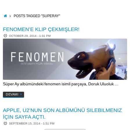
Skip
to
content
HOME
POSTS TAGGED "SUPERAY"
FENOMEN’E KLIP ÇEKMIŞLER!
OCTOBER 29, 2014 - 1:31 PM
Süper Ay albümündeki fenomen isimli parçaya, Doruk Uluoluk …
DEVAMI
APPLE, U2’NUN SON ALBÜMÜNÜ SILEBILMENIZ
İÇIN SAYFA AÇTI.
SEPTEMBER 15, 2014 - 1:51 PM