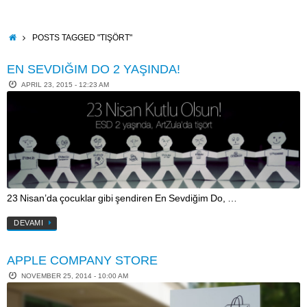
Skip
to
content
HOME
POSTS TAGGED "TIŞÖRT"
EN SEVDIĞIM DO 2 YAŞINDA!
APRIL 23, 2015 - 12:23 AM
23 Nisan’da çocuklar gibi şendiren En Sevdiğim Do, …
DEVAMI
APPLE COMPANY STORE
NOVEMBER 25, 2014 - 10:00 AM