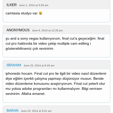
ILKER
June 1, 2014 at 5:29 am
camtasia studyo var
ANONYMOUS
June 9, 2014 at 12:35 pm
şu and a sony vegas kullanıyorum, final cut’a geçeceğim. final
cut pro hakkında bir video çekip multiple cam editing i
gösterebilirseniz çok sevinirim.
IBRAHIM
June 22, 2014 at 6:16 am
iphonedo hocam. Final cut pro lie ilgili bir video nasıl düzenlenir
diye eğitim içerikli çalışma yapmayı düşünüyor musun. Bende
video düzenleme konusunu araştırıyorum. Final cut yeterli olur
mu yoksa adobe programları mı kullanmalıyım. Bilgi verirsen
sevinirim. Allaha emanet.
BARAN
June 23, 2014 at 9:41 am