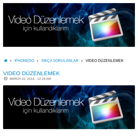
Skip
to
content
HOME
IPHONEDO
SIKÇA SORULANLAR
VIDEO DÜZENLEMEK
VIDEO DÜZENLEMEK
MARCH 10, 2014 - 12:29 AM