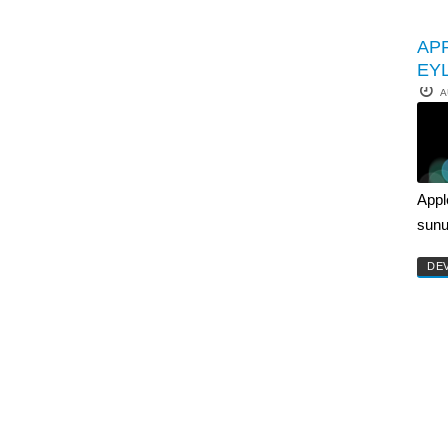
AP
EYL
A
Appl
sunu
DE