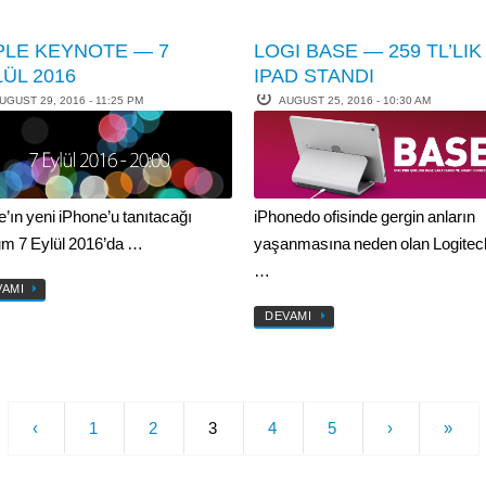
PLE KEYNOTE — 7
LOGI BASE — 259 TL’LIK
ÜL 2016
IPAD STANDI
UGUST 29, 2016 - 11:25 PM
AUGUST 25, 2016 - 10:30 AM
e’ın yeni iPhone’u tanıtacağı
iPhonedo ofisinde gergin anların
m 7 Eylül 2016’da …
yaşanmasına neden olan Logitech
…
VAMI
DEVAMI
‹
1
2
3
4
5
›
»