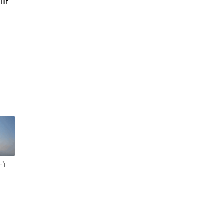
lıf
’ı