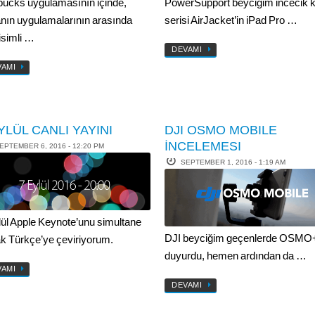
bucks uygulamasının içinde,
PowerSupport beyciğim incecik kı
anın uygulamalarının arasında
serisi AirJacket’in iPad Pro …
isimli …
DEVAMI
VAMI
YLÜL CANLI YAYINI
DJI OSMO MOBILE
İNCELEMESI
EPTEMBER 6, 2016 - 12:20 PM
SEPTEMBER 1, 2016 - 1:19 AM
lül Apple Keynote’unu simultane
DJI beyciğim geçenlerde OSMO+
ak Türkçe’ye çeviriyorum.
duyurdu, hemen ardından da …
VAMI
DEVAMI