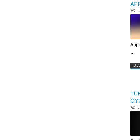
AP
S
Apple
…
DE
TÜ
OYU
S