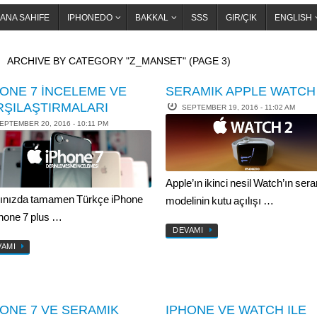
ANA SAHIFE
IPHONEDO
BAKKAL
SSS
GIR/ÇIK
ENGLISH
OME
ARCHIVE BY CATEGORY "Z_MANSET"
(PAGE 3)
HONE 7 İNCELEME VE
SERAMIK APPLE WATCH
RŞILAŞTIRMALARI
SEPTEMBER 19, 2016 - 11:02 AM
EPTEMBER 20, 2016 - 10:11 PM
Apple’ın ikinci nesil Watch’ın ser
ınızda tamamen Türkçe iPhone
modelinin kutu açılışı …
Phone 7 plus …
DEVAMI
VAMI
HONE 7 VE SERAMIK
IPHONE VE WATCH ILE