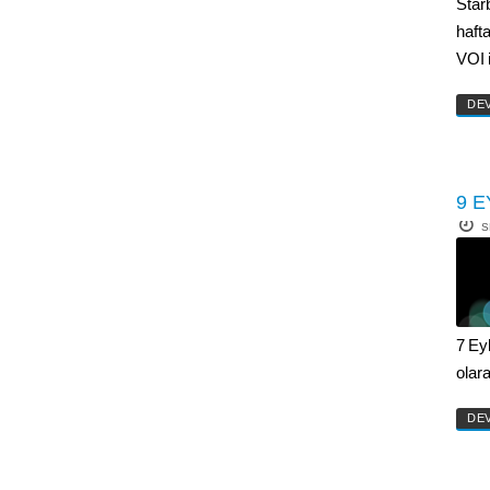
Star
haft
VOI 
DE
9 E
S
7 Ey
olar
DE