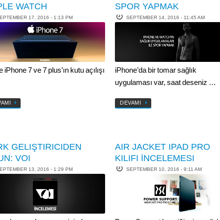
PLE WATCH
SPOR YAPMAK
EPTEMBER 17, 2016 - 1:13 PM
SEPTEMBER 14, 2016 - 11:45 AM
 iPhone 7 ve 7 plus’ın kutu açılışı
iPhone’da bir tomar sağlık
uygulaması var, saat deseniz …
VAMI
DEVAMI
RK GELIŞTIRICIDEN
AIR JACKET IPAD PRO
N: VOI
KILIFI İNCELEMESI
EPTEMBER 13, 2016 - 1:29 PM
SEPTEMBER 10, 2016 - 9:11 AM