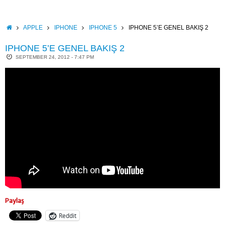
Skip
to
content
HOME
APPLE
IPHONE
IPHONE 5
IPHONE 5’E GENEL BAKIŞ 2
IPHONE 5’E GENEL BAKIŞ 2
SEPTEMBER 24, 2012 - 7:47 PM
Paylaş
Reddit