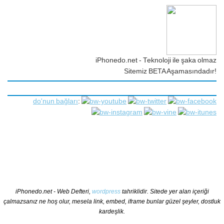
iPhonedo.net - Teknoloji ile şaka olmaz
Sitemiz BETA Aşamasındadır!
do'nun bağları
:
iPhonedo.net - Web Defteri,
wordpress
tahriklidir. Sitede yer alan içeriği
çalmazsanız ne hoş olur, mesela link, embed, iframe bunlar güzel şeyler, dostluk
kardeşlik.