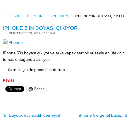
Skip
to
content
HOME
APPLE
IPHONE
IPHONE 5
IPHONE 5’IN BOYASI ÇIKIYOR
IPHONE 5’IN BOYASI ÇIKIYOR
SEPTEMBER 23, 2012 - 7:50 PM
iPhone 5’in boyası çıkıyor ve arka kapak sert bir yüzeyle en ufak bir
temas olduğunda çiziliyor.
… iki renk için de geçerli bir durum.
Paylaş
Reddit
Duyduk duymadık demeyin!
iPhone 5’e genel bakış.