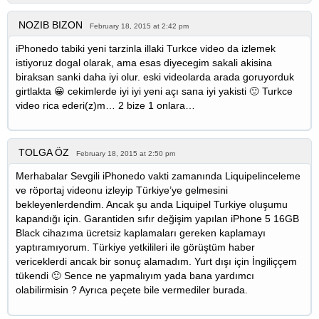
NOZIB BIZON
February 18, 2015 at 2:42 pm
iPhonedo tabiki yeni tarzinla illaki Turkce video da izlemek
istiyoruz dogal olarak, ama esas diyecegim sakali akisina
biraksan sanki daha iyi olur. eski videolarda arada goruyorduk
girtlakta 😀 cekimlerde iyi iyi yeni açı sana iyi yakisti 🙂 Turkce
video rica ederi(z)m… 2 bize 1 onlara…
TOLGA ÖZ
February 18, 2015 at 2:50 pm
Merhabalar Sevgili iPhonedo vakti zamanında Liquipelinceleme
ve röportaj videonu izleyip Türkiye’ye gelmesini
bekleyenlerdendim. Ancak şu anda Liquipel Turkiye oluşumu
kapandığı için. Garantiden sıfır değişim yapılan iPhone 5 16GB
Black cihazıma ücretsiz kaplamaları gereken kaplamayı
yaptıramıyorum. Türkiye yetkilileri ile görüştüm haber
vericeklerdi ancak bir sonuç alamadım. Yurt dışı için İngiliççem
tükendi 🙂 Sence ne yapmalıyım yada bana yardımcı
olabilirmisin ? Ayrıca peçete bile vermediler burada.