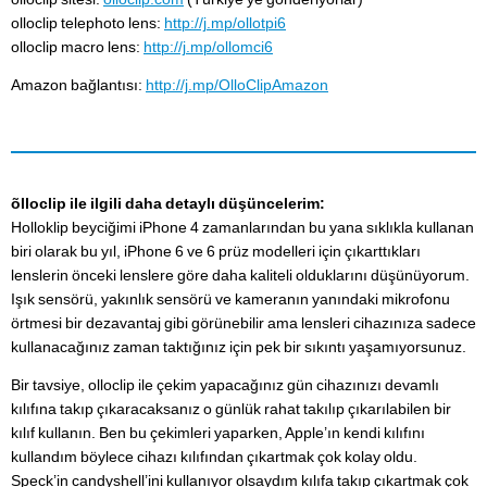
olloclip telephoto lens:
http://j.mp/ollotpi6
olloclip macro lens:
http://j.mp/ollomci6
Amazon bağlantısı:
http://j.mp/OlloClipAmazon
õlloclip ile ilgili daha detaylı düşüncelerim:
Holloklip beyciğimi iPhone 4 zamanlarından bu yana sıklıkla kullanan
biri olarak bu yıl, iPhone 6 ve 6 prüz modelleri için çıkarttıkları
lenslerin önceki lenslere göre daha kaliteli olduklarını düşünüyorum.
Işık sensörü, yakınlık sensörü ve kameranın yanındaki mikrofonu
örtmesi bir dezavantaj gibi görünebilir ama lensleri cihazınıza sadece
kullanacağınız zaman taktığınız için pek bir sıkıntı yaşamıyorsunuz.
Bir tavsiye, olloclip ile çekim yapacağınız gün cihazınızı devamlı
kılıfına takıp çıkaracaksanız o günlük rahat takılıp çıkarılabilen bir
kılıf kullanın. Ben bu çekimleri yaparken, Apple’ın kendi kılıfını
kullandım böylece cihazı kılıfından çıkartmak çok kolay oldu.
Speck’in candyshell’ini kullanıyor olsaydım kılıfa takıp çıkartmak çok