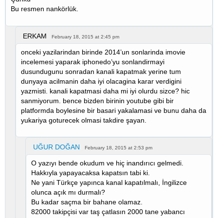
Bu resmen nankörlük.
ERKAM
February 18, 2015 at 2:45 pm
onceki yazilarindan birinde 2014’un sonlarinda imovie
incelemesi yaparak iphonedo’yu sonlandirmayi
dusundugunu sonradan kanali kapatmak yerine tum
dunyaya acilmanin daha iyi olacagina karar verdigini
yazmisti. kanali kapatmasi daha mi iyi olurdu sizce? hic
sanmiyorum. bence bizden birinin youtube gibi bir
platformda boylesine bir basari yakalamasi ve bunu daha da
yukariya goturecek olmasi takdire şayan.
UĞUR DOĞAN
February 18, 2015 at 2:53 pm
O yazıyı bende okudum ve hiç inandırıcı gelmedi.
Hakkıyla yapayacaksa kapatsın tabi ki.
Ne yani Türkçe yapınca kanal kapatılmalı, İngilizce
olunca açık mı durmalı?
Bu kadar saçma bir bahane olamaz.
82000 takipçisi var taş çatlasın 2000 tane yabancı