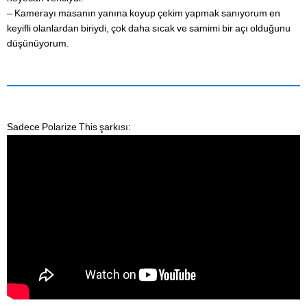
– Kamerayı masanın yanına koyup çekim yapmak sanıyorum en
keyifli olanlardan biriydi, çok daha sıcak ve samimi bir açı olduğunu
düşünüyorum.
Sadece Polarize This şarkısı: