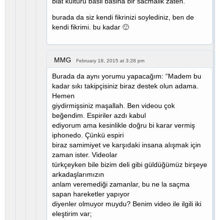
biat kulturu basli basina bir sacmalik zaten.
burada da siz kendi fikrinizi soylediniz, ben de
kendi fikrimi. bu kadar 🙂
MMG
February 18, 2015 at 3:28 pm
Burada da aynı yorumu yapacağım: “Madem bu
kadar sıkı takipçisiniz biraz destek olun adama.
Hemen
giydirmişsiniz maşallah. Ben videou çok
beğendim. Espiriler azdı kabul
ediyorum ama kesinlikle doğru bi karar vermiş
iphonedo. Çünkü espiri
biraz samimiyet ve karşıdaki insana alışmak için
zaman ister. Videolar
türkçeyken bile bizim deli gibi güldüğümüz birşeye
arkadaşlarımızın
anlam veremediği zamanlar, bu ne la saçma
sapan hareketler yapıyor
diyenler olmuyor muydu? Benim video ile ilgili iki
eleştirim var;