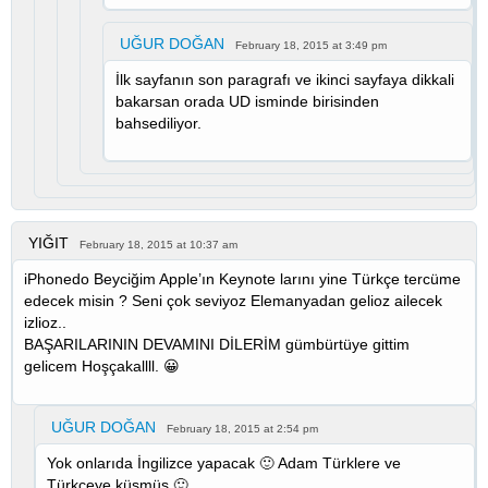
UĞUR DOĞAN
February 18, 2015 at 3:49 pm
İlk sayfanın son paragrafı ve ikinci sayfaya dikkali
bakarsan orada UD isminde birisinden
bahsediliyor.
YIĞIT
February 18, 2015 at 10:37 am
iPhonedo Beyciğim Apple’ın Keynote larını yine Türkçe tercüme
edecek misin ? Seni çok seviyoz Elemanyadan gelioz ailecek
izlioz..
BAŞARILARININ DEVAMINI DİLERİM gümbürtüye gittim
gelicem Hoşçakallll. 😀
UĞUR DOĞAN
February 18, 2015 at 2:54 pm
Yok onlarıda İngilizce yapacak 🙂 Adam Türklere ve
Türkçeye küsmüş 🙂