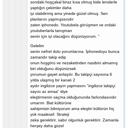
sondaki hoşçakal biraz kısa olmuş bide lenslerle
yaptığın çekimler daha
iyi olabilirmiş ama yinede güzel olmuş. Sen
planlarını yapmışssındır
zaten iphonedo. Youtubela görüşmen ve ordaki
youtuberlarla tanışman
senin için iyi olacağını düşünüyorum. ”
Gelelim
senin nefret dolu yorumlarına. İphonedoyu bunca
zamandır takip edip
onun hoşgörü ve nezaketinden nasibini almamış
biri olduğunu düşünürsek
yorumun gayet anlaşılır. Bu takipçi sayısına 6
yılda ulaşmış bir kanalı 2
aydır ingilizce yayın yapmasını “ingilizce takipçi
sayısı az amaa” diye
eleştirmenin saçma olduğununda farkındasındır
umarım. Biat kültürüne
sahipmisin bilmiyorum ama eleştiri kültürün hiç
yok maalesef. Strateji
zeka gerektirir, sabır olgunluk gerektirir. Zamanla
herşey daha güzel