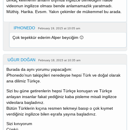
Birkaç kelimenin anlamı dışında ingilizce bilmediğim halde
videonun ingilizce olması bende anlamamazlık yaratmadı.
Müthiş. Harika. Evsım. Yakın çekimler de mükemmel bu arada.
IPHONEDO
February 19, 2015 at 10:05 am
Çok teşekkür ederim Alper beyciğim 🙂
UĞUR DOĞAN
February 18, 2015 at 10:35 am
Burada da aynı yorumu yapacağım:
iPhonedo’nun takipçileri neredeyse hepsi Türk ve doğal olarak
ana dilimiz Türkçe.
Sizi bu güne getirenlerin hepsi Türkçe konuşan ve Türkçe
anlayan insanlar fakat yediğiniz kaba pisleme misali ingilizce
videolara başladınız.
Bütün Türklerin kıçına resmen tekmeyi basıp o çok kıymet
verdiğiniz ingilizce bilen eşrafa yayına başladınız.
Sizi kınıyorum
Çünkü