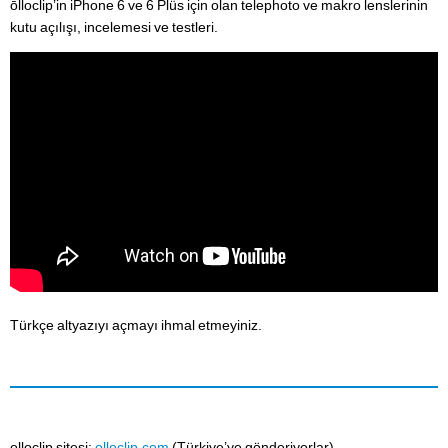
ōlloclip’in iPhone 6 ve 6 Plüs için olan telephoto ve makro lenslerinin
kutu açılışı, incelemesi ve testleri.
Türkçe altyazıyı açmayı ihmal etmeyiniz.
olloclip sitesi:
olloclip.com
(Türkiye’ye gönderiyorlar)