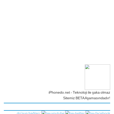
iPhonedo.net - Teknoloji ile şaka olmaz
Sitemiz BETA Aşamasındadır!
do'nun bağları
: