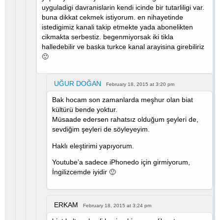
uyguladigi davranislarin kendi icinde bir tutarliligi var.
buna dikkat cekmek istiyorum. en nihayetinde
istedigimiz kanali takip etmekte yada abonelikten
cikmakta serbestiz. begenmiyorsak iki tikla
halledebilir ve baska turkce kanal arayisina girebiliriz
🙂
UĞUR DOĞAN
February 18, 2015 at 3:20 pm
Bak hocam son zamanlarda meşhur olan biat
kültürü bende yoktur.
Müsaade edersen rahatsız olduğum şeyleri de,
sevdiğim şeyleri de söyleyeyim.
Haklı eleştirimi yapıyorum.
Youtube’a sadece iPhonedo için girmiyorum,
İngilizcemde iyidir 🙂
ERKAM
February 18, 2015 at 3:24 pm