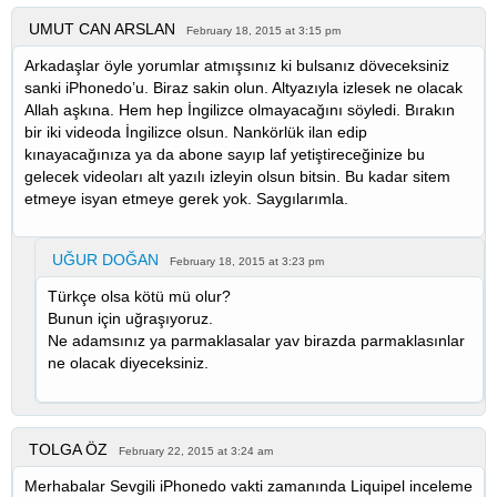
UMUT CAN ARSLAN
February 18, 2015 at 3:15 pm
Arkadaşlar öyle yorumlar atmışsınız ki bulsanız döveceksiniz
sanki iPhonedo’u. Biraz sakin olun. Altyazıyla izlesek ne olacak
Allah aşkına. Hem hep İngilizce olmayacağını söyledi. Bırakın
bir iki videoda İngilizce olsun. Nankörlük ilan edip
kınayacağınıza ya da abone sayıp laf yetiştireceğinize bu
gelecek videoları alt yazılı izleyin olsun bitsin. Bu kadar sitem
etmeye isyan etmeye gerek yok. Saygılarımla.
UĞUR DOĞAN
February 18, 2015 at 3:23 pm
Türkçe olsa kötü mü olur?
Bunun için uğraşıyoruz.
Ne adamsınız ya parmaklasalar yav birazda parmaklasınlar
ne olacak diyeceksiniz.
TOLGA ÖZ
February 22, 2015 at 3:24 am
Merhabalar Sevgili iPhonedo vakti zamanında Liquipel inceleme