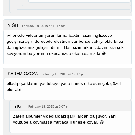
YIĞIT
February 18, 2015 at 11:17 am
iPhonedo videonun yorumlarına baktım sizin ingilizceye
geçişinizi aşırı derecede eleştiren var bence çok iyi oldu biraz
da ingilizcemiz gelişsin dimi… Ben sizin arkanızdayım sizi çok
seviyorum bu yorumu okusanızda okumasanızda 😀
KEREM ÖZCAN
February 18, 2015 at 12:17 pm
olloclip şarklarını youtubeye yada itunes e koysan çok güzel
olur abi
YIĞIT
February 18, 2015 at 9:07 pm
Zaten albümler videolardaki şarkılardan oluşuyor. Yani
youtube’a koymassa mutlaka iTunes’e koyar. 😀