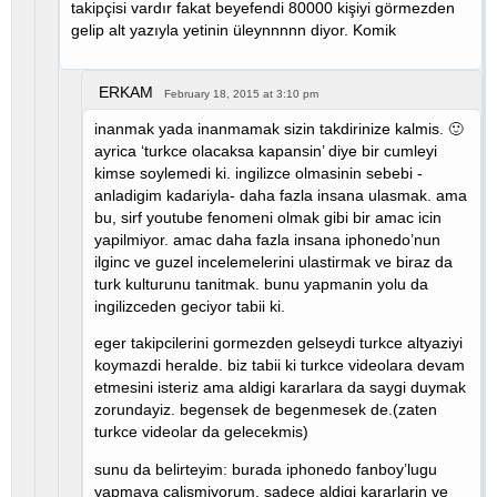
takipçisi vardır fakat beyefendi 80000 kişiyi görmezden
gelip alt yazıyla yetinin üleynnnnn diyor. Komik
ERKAM
February 18, 2015 at 3:10 pm
inanmak yada inanmamak sizin takdirinize kalmis. 🙂
ayrica ‘turkce olacaksa kapansin’ diye bir cumleyi
kimse soylemedi ki. ingilizce olmasinin sebebi -
anladigim kadariyla- daha fazla insana ulasmak. ama
bu, sirf youtube fenomeni olmak gibi bir amac icin
yapilmiyor. amac daha fazla insana iphonedo’nun
ilginc ve guzel incelemelerini ulastirmak ve biraz da
turk kulturunu tanitmak. bunu yapmanin yolu da
ingilizceden geciyor tabii ki.
eger takipcilerini gormezden gelseydi turkce altyaziyi
koymazdi heralde. biz tabii ki turkce videolara devam
etmesini isteriz ama aldigi kararlara da saygi duymak
zorundayiz. begensek de begenmesek de.(zaten
turkce videolar da gelecekmis)
sunu da belirteyim: burada iphonedo fanboy’lugu
yapmaya calismiyorum. sadece aldigi kararlarin ve