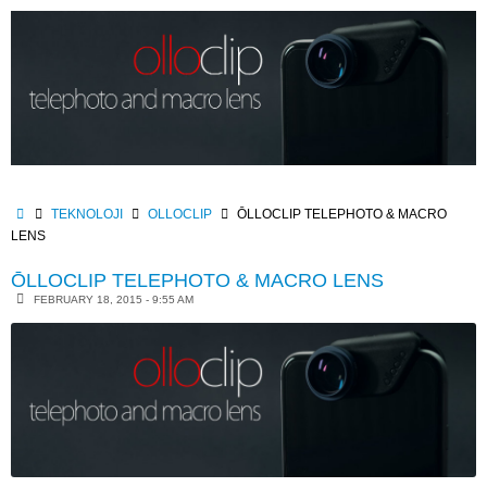
Skip
to
content
HOME
TEKNOLOJI
OLLOCLIP
ŌLLOCLIP TELEPHOTO & MACRO
LENS
ŌLLOCLIP TELEPHOTO & MACRO LENS
FEBRUARY 18, 2015 - 9:55 AM