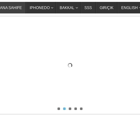
ANA SAHIFE
IPHONEDO
BAKKAL
SSS
GIR/ÇIK
ENGLISH