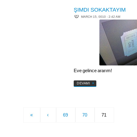
ŞIMDI SOKAKTAYIM
MARCH 15, 0010 - 2:42 AM
Eve gelince ararım!
DEVAMI
«
‹
69
70
71