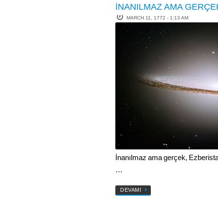
İNANILMAZ AMA GERÇE
MARCH 11, 1772 - 1:13 AM
İnanılmaz ama gerçek, Ezberistan
…
DEVAMI