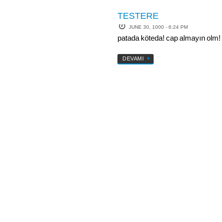
TESTERE
JUNE 30, 1000 - 6:24 PM
patada köteda! cap almayın olm!
DEVAMI