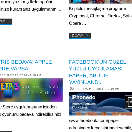
e için yazılmış flickr app’ini
Kriptolu mesajlaşma programı
’inize kurarsanız uygulamanın …
Cryptocat, Chrome, Firefox, Safar
VAMI
Opera …
DEVAMI
TRIS BEDAVA! APPLE
FACEBOOK’UN GÜZEL
ORE VARSA!
YÜZLÜ UYGULAMASI
PAPER, ABD’DE
EBRUARY 17, 2014 - 1:20 AM
YAYINLANDI.
FEBRUARY 3, 2014 - 10:49 PM
e Store uygulamasının içinden
s oyununu bedava indirebilirsiniz!
www.facebook.com/paper
adresinden kendisini inceleyebilir