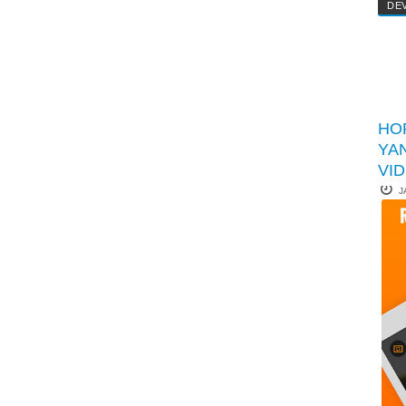
DE
HO
YA
VI
J