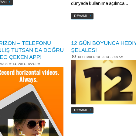
VAMI
dünyada kullanıma açılınca …
DEVAMI
RIZON – TELEFONU
12 GÜN BOYUNCA HEDI
NLIŞ TUTSAN DA DOĞRU
ŞELALESI
DEO ÇEKEN APP!
DECEMBER 10, 2013 - 2:05 AM
ANUARY 14, 2014 - 6:24 PM
DEVAMI