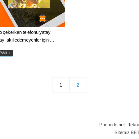
o çekerken telefonu yatay
ayı akıl edemeyenler için …
VAMI
1
2
iPhonedo.net - Tekno
Sitemiz BE