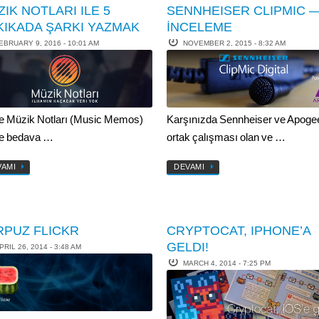
IK NOTLARI ILE 5
SENNHEISER CLIPMIC 
KIKADA ŞARKI YAZMAK
İNCELEME
EBRUARY 9, 2016 - 10:01 AM
NOVEMBER 2, 2015 - 8:32 AM
e Müzik Notları (Music Memos)
Karşınızda Sennheiser ve Apogee
ile bedava …
ortak çalışması olan ve …
VAMI
DEVAMI
RPUZ FLICKR
CRYPTOCAT, IPHONE’A
GELDI!
PRIL 26, 2014 - 3:48 AM
MARCH 4, 2014 - 7:25 PM