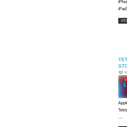
iPhon
iPad
DE
TE
ST
F
Appl
Tetri
…