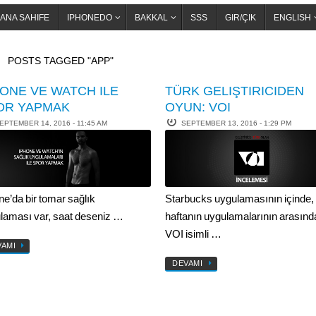
ANA SAHIFE
IPHONEDO
BAKKAL
SSS
GIR/ÇIK
ENGLISH
OME
POSTS TAGGED "APP"
HONE VE WATCH ILE
TÜRK GELIŞTIRICIDEN
OR YAPMAK
OYUN: VOI
EPTEMBER 14, 2016 - 11:45 AM
SEPTEMBER 13, 2016 - 1:29 PM
ne’da bir tomar sağlık
Starbucks uygulamasının içinde,
laması var, saat deseniz …
haftanın uygulamalarının arasınd
VOI isimli …
VAMI
DEVAMI