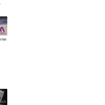
—
’nin