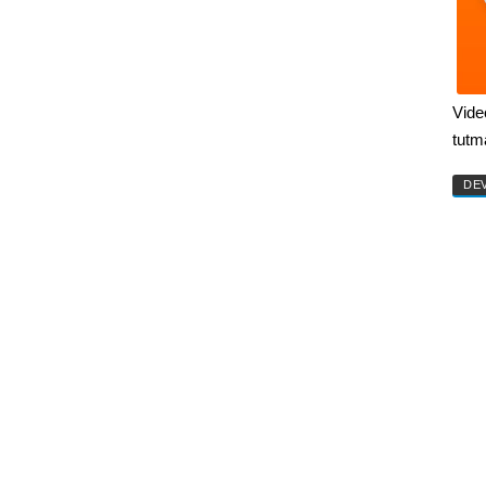
Vide
tutm
DE