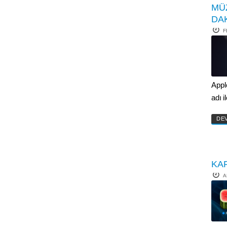
MÜZ
DA
F
Appl
adı 
DE
KA
A