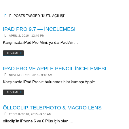
Skip
to
content
HOME
POSTS TAGGED "KUTU AÇILIŞI"
IPAD PRO 9.7 — İNCELEMESI
APRIL 2, 2016 - 12:49 PM
Karşınızda iPad Pro Mini, ya da iPad Air …
DEVAMI
IPAD PRO VE APPLE PENCIL İNCELEMESI
NOVEMBER 21, 2015 - 9:48 AM
Karşınızda iPad Pro ve bulunmaz hint kumaşı Apple …
DEVAMI
ŌLLOCLIP TELEPHOTO & MACRO LENS
FEBRUARY 18, 2015 - 9:55 AM
ōlloclip’in iPhone 6 ve 6 Plüs için olan …