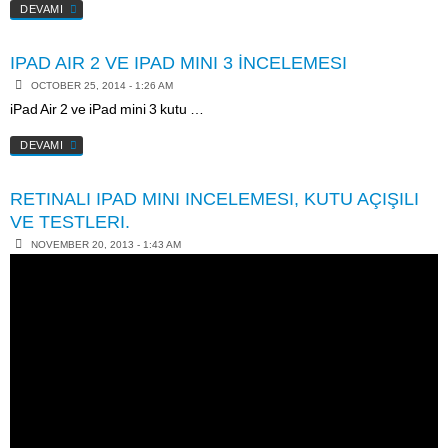
DEVAMI
IPAD AIR 2 VE IPAD MINI 3 İNCELEMESI
OCTOBER 25, 2014 - 1:26 AM
iPad Air 2 ve iPad mini 3 kutu …
DEVAMI
RETINALI IPAD MINI INCELEMESI, KUTU AÇIŞILI
VE TESTLERI.
NOVEMBER 20, 2013 - 1:43 AM