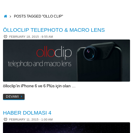
Skip
to
content
HOME
POSTS TAGGED "OLLO CLIP"
ŌLLOCLIP TELEPHOTO & MACRO LENS
FEBRUARY 18, 2015 - 9:55 AM
ōlloclip’in iPhone 6 ve 6 Plüs için olan …
DEVAMI
HABER DOLMASI 4
FEBRUARY 11, 2015 - 1:00 AM