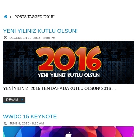
Skip
to
content
HOME
POSTS TAGGED "2015"
YENI YILINIZ KUTLU OLSUN!
DECEMBER 30, 2015 - 8:08 PM
YENİ YILINIZ, 2015’TEN DAHA DA KUTLU OLSUN! 2016 …
DEVAMI
WWDC 15 KEYNOTE
JUNE 8, 2015 - 8:16 AM