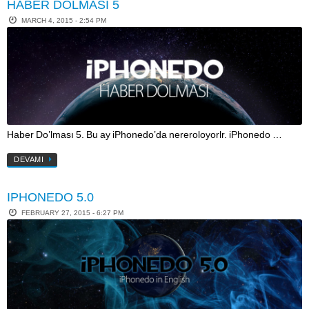
HABER DOLMASI 5
MARCH 4, 2015 - 2:54 PM
Haber Do’lması 5. Bu ay iPhonedo’da nereroloyorlr. iPhonedo …
DEVAMI
IPHONEDO 5.0
FEBRUARY 27, 2015 - 6:27 PM