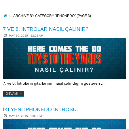
Skip
to
content
HOME
ARCHIVE BY CATEGORY "IPHONEDO"
(PAGE 3)
7 VE 8. INTROLAR NASIL ÇALINIR?
MAY 19, 2015 - 12:02 AM
7. ve 8. İntroların gitarlarının nasıl çalındığını gösteren …
DEVAMI
İKI YENI IPHONEDO İNTROSU.
MAY 16, 2015 - 2:03 PM