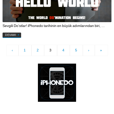
Sevgili Do’stlar! iPhonedo tarihinin en büyük adımlarından biri, …
DEVAMI
‹
1
2
3
4
5
›
»